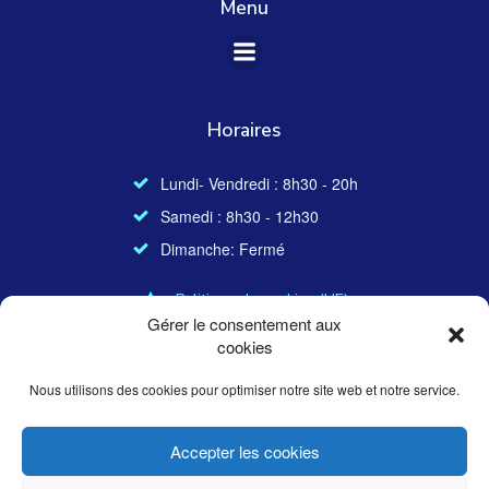
Menu
Horaires
Lundi- Vendredi : 8h30 - 20h
Samedi : 8h30 - 12h30
Dimanche: Fermé
Politique de cookies (UE)
Gérer le consentement aux
cookies
Infos légales
Nous utilisons des cookies pour optimiser notre site web et notre service.
Accepter les cookies
© 2026 Cécile Mignot Psychologue