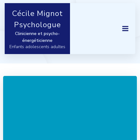
Aller
au
Cécile Mignot
contenu
Psychologue
Clinicienne et psycho-
énergéticienne
Enfants adolescents adultes